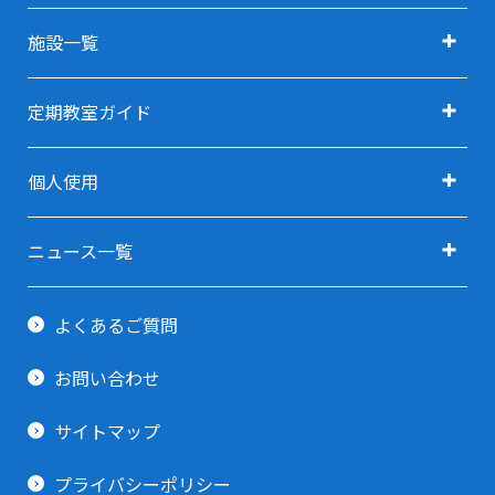
施設ガイド TOP
施設一覧
アクセス
施設一覧 TOP
定期教室ガイド
施設利用料金
定期教室ガイド TOP
利用用途で探す TOP
個人使用
指定管理者
定期教室 申込方法
利用用途で探す(会議・研修・セミナー)
卓球(個人使用)
ご予約ガイド
ニュース一覧
利用用途で探す(イベント・展示会)
剣道場(個人使用)
すべてのニュース
利用当日ガイド
利用用途で探す(スポーツ関連)
よくあるご質問
柔道場(個人使用)
お知らせ
貸出備品一覧
利用用途で探す(その他)
お問い合わせ
トレーニング室
イベント情報
サイトマップ
プライバシーポリシー