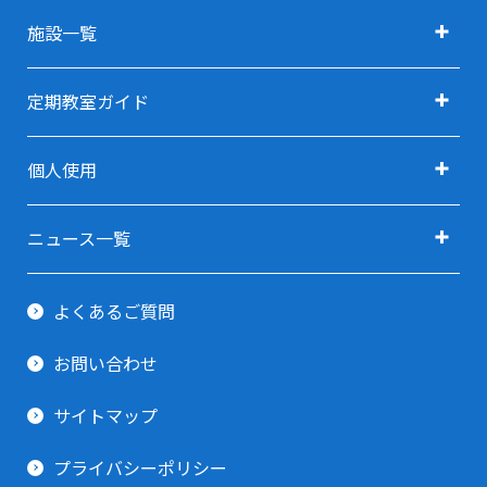
施設ガイド TOP
施設一覧
アクセス
施設一覧 TOP
定期教室ガイド
施設利用料金
定期教室ガイド TOP
利用用途で探す TOP
個人使用
指定管理者
定期教室 申込方法
利用用途で探す(会議・研修・セミナー)
卓球(個人使用)
ご予約ガイド
ニュース一覧
利用用途で探す(イベント・展示会)
剣道場(個人使用)
すべてのニュース
利用当日ガイド
利用用途で探す(スポーツ関連)
よくあるご質問
柔道場(個人使用)
お知らせ
貸出備品一覧
利用用途で探す(その他)
お問い合わせ
トレーニング室
イベント情報
サイトマップ
プライバシーポリシー