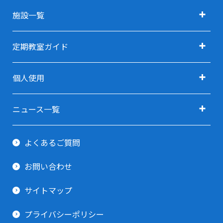
施設ガイド TOP
施設一覧
アクセス
施設一覧 TOP
定期教室ガイド
施設利用料金
定期教室ガイド TOP
利用用途で探す TOP
個人使用
指定管理者
定期教室 申込方法
利用用途で探す(会議・研修・セミナー)
卓球(個人使用)
ご予約ガイド
ニュース一覧
利用用途で探す(イベント・展示会)
剣道場(個人使用)
すべてのニュース
利用当日ガイド
利用用途で探す(スポーツ関連)
よくあるご質問
柔道場(個人使用)
お知らせ
貸出備品一覧
利用用途で探す(その他)
お問い合わせ
トレーニング室
イベント情報
サイトマップ
プライバシーポリシー