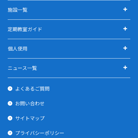
施設ガイド TOP
施設一覧
アクセス
施設一覧 TOP
定期教室ガイド
施設利用料金
定期教室ガイド TOP
利用用途で探す TOP
個人使用
指定管理者
定期教室 申込方法
利用用途で探す(会議・研修・セミナー)
卓球(個人使用)
ご予約ガイド
ニュース一覧
利用用途で探す(イベント・展示会)
剣道場(個人使用)
すべてのニュース
利用当日ガイド
利用用途で探す(スポーツ関連)
よくあるご質問
柔道場(個人使用)
お知らせ
貸出備品一覧
利用用途で探す(その他)
お問い合わせ
トレーニング室
イベント情報
サイトマップ
プライバシーポリシー