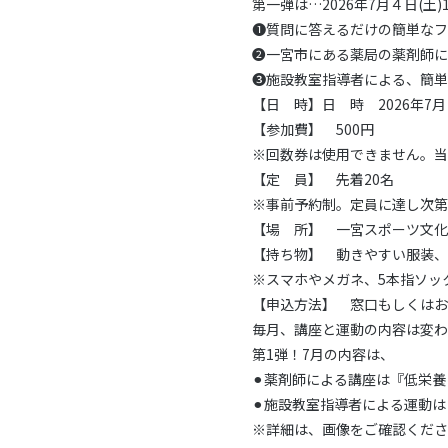
第一弾は…2026年7月４日(土)
❶質問に答えるだけの簡単なフ
❷一宮市にある薬局の薬剤師に
❸施設教室指導者による、簡単
【日 時】日 時 2026年7月４
【参加費】 500円
※回数券は使用できません。当
【定 員】 先着20名
※事前予約制。定員に達し次第
【場 所】 一宮スポーツ文化
【持ち物】 動きやすい服装、
※スマホやメガネ、5本指ソッ
【申込方法】 窓口もしくはお
毎月、講座と運動の内容は変わ
第1弾！7月の内容は、
⚫︎
薬剤師による講座は『低栄養
⚫︎
施設教室指導者による運動は
※詳細は、画像をご確認くださ