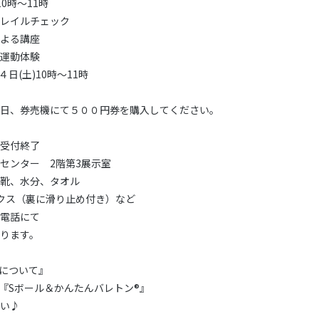
10時〜11時
レイルチェック
よる講座
運動体験
日(土)10時〜11時
日、券売機にて５００円券を購入してください。
受付終了
センター 2階第3展示室
靴、水分、タオル
クス（裏に滑り止め付き）など
電話にて
ります。
について』
『Sボール＆かんたんバレトン
®︎
』
い♪