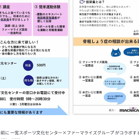
前に 一宮スポーツ文化センター×ファーマライズグループ がコラボする