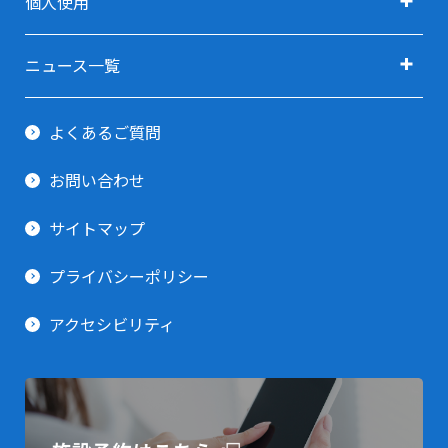
個人使用
指定管理者
定期教室 申込方法
利用用途で探す(会議・研修・セミナー)
卓球(個人使用)
ご予約ガイド
ニュース一覧
利用用途で探す(イベント・展示会)
剣道場(個人使用)
すべてのニュース
利用当日ガイド
利用用途で探す(スポーツ関連)
よくあるご質問
柔道場(個人使用)
お知らせ
貸出備品一覧
利用用途で探す(その他)
お問い合わせ
トレーニング室
イベント情報
サイトマップ
プライバシーポリシー
アクセシビリティ