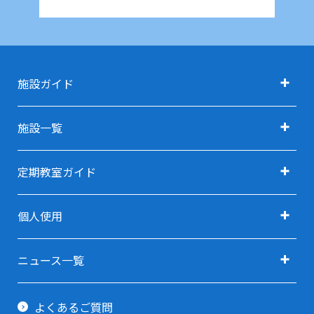
施設ガイド
施設ガイド TOP
施設一覧
アクセス
施設一覧 TOP
定期教室ガイド
施設利用料金
定期教室ガイド TOP
利用用途で探す TOP
個人使用
指定管理者
定期教室 申込方法
利用用途で探す(会議・研修・セミナー)
卓球(個人使用)
ご予約ガイド
ニュース一覧
利用用途で探す(イベント・展示会)
剣道場(個人使用)
すべてのニュース
利用当日ガイド
利用用途で探す(スポーツ関連)
よくあるご質問
柔道場(個人使用)