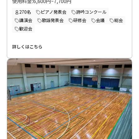
使用料金:6,600円~7,700円
270名
ピアノ発表会
詩吟コンクール
講演会
歌謡発表会
研修会
会議
総会
歓迎会
詳しくはこちら