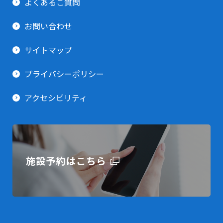
よくあるご質問
柔道場(個人使用)
お知らせ
貸出備品一覧
利用用途で探す(その他)
お問い合わせ
トレーニング室
イベント情報
サイトマップ
プライバシーポリシー
アクセシビリティ