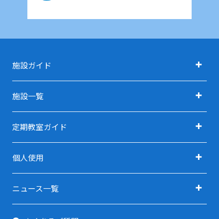
施設ガイド
施設ガイド TOP
施設一覧
アクセス
施設一覧 TOP
定期教室ガイド
施設利用料金
定期教室ガイド TOP
利用用途で探す TOP
個人使用
指定管理者
定期教室 申込方法
利用用途で探す(会議・研修・セミナー)
卓球(個人使用)
ご予約ガイド
ニュース一覧
利用用途で探す(イベント・展示会)
剣道場(個人使用)
すべてのニュース
利用当日ガイド
利用用途で探す(スポーツ関連)