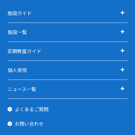
施設ガイド
施設ガイド TOP
施設一覧
アクセス
施設一覧 TOP
定期教室ガイド
施設利用料金
定期教室ガイド TOP
利用用途で探す TOP
個人使用
指定管理者
定期教室 申込方法
利用用途で探す(会議・研修・セミナー)
卓球(個人使用)
ご予約ガイド
ニュース一覧
利用用途で探す(イベント・展示会)
剣道場(個人使用)
すべてのニュース
利用当日ガイド
利用用途で探す(スポーツ関連)
よくあるご質問
柔道場(個人使用)
お知らせ
貸出備品一覧
利用用途で探す(その他)
お問い合わせ
トレーニング室
イベント情報