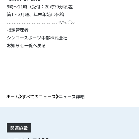
9時〜21時（受付：20時30分頃迄）
第1・3月曜、年末年始は休館
𓂃𓂃𓂃𓂃𓂃𓂃𓂃𓂃𓂃𓂃𓂂𖡼.𖤣𖥧𓈒◌܀
指定管理者
シンコースポーツ中部株式会社
お知らせ一覧へ戻る
ホーム
すべてのニュース
ニュース詳細
関連施設