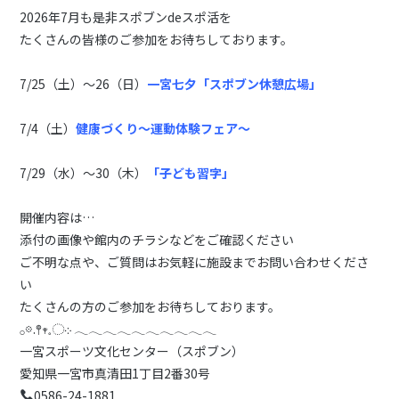
2026年7月も是非スポブンdeスポ活を
たくさんの皆様のご参加をお待ちしております。
7/25（土）～26（日）
一宮七夕「スポブン休憩広場」
7/4（土）
健康づくり～運動体験フェア～
7/29（水）～30（木）
「子ども習字」
開催内容は…
添付の画像や館内のチラシなどをご確認ください
ご不明な点や、ご質問はお気軽に施設までお問い合わせくださ
い
たくさんの方のご参加をお待ちしております。
𓂂𖡼.𖤣𖥧𓈒◌܀ 𓂃𓂃𓂃𓂃𓂃𓂃𓂃𓂃𓂃𓂃
一宮スポーツ文化センター（スポブン）
愛知県一宮市真清田1丁目2番30号
0586-24-1881